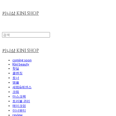
키니샵 KINI SHOP
키니샵 KINI SHOP
coming soon
Kini beauty
핫딜
클렌징
토너
앰플
세럼&에센스
크림
마스크팩
트러블 관리
메이크업
이너뷰티
review