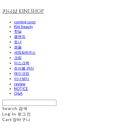
키니샵 KINI SHOP
coming soon
Kini beauty
핫딜
클렌징
토너
앰플
세럼&에센스
크림
마스크팩
트러블 관리
메이크업
이너뷰티
review
NOTICE
Q&A
Search
검색
Log In
로그인
Cart
장바구니