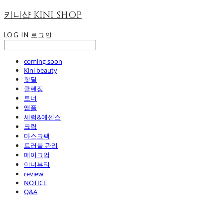
키니샵 KINI SHOP
LOG IN
로그인
coming soon
Kini beauty
핫딜
클렌징
토너
앰플
세럼&에센스
크림
마스크팩
트러블 관리
메이크업
이너뷰티
review
NOTICE
Q&A