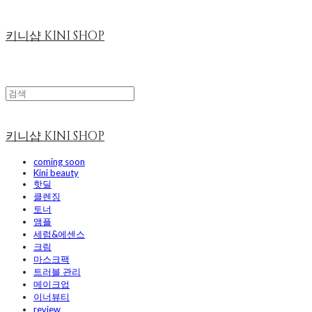
키니샵 KINI SHOP
키니샵 KINI SHOP
coming soon
Kini beauty
핫딜
클렌징
토너
앰플
세럼&에센스
크림
마스크팩
트러블 관리
메이크업
이너뷰티
review