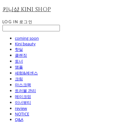
키니샵 KINI SHOP
LOG IN
로그인
coming soon
Kini beauty
핫딜
클렌징
토너
앰플
세럼&에센스
크림
마스크팩
트러블 관리
메이크업
이너뷰티
review
NOTICE
Q&A