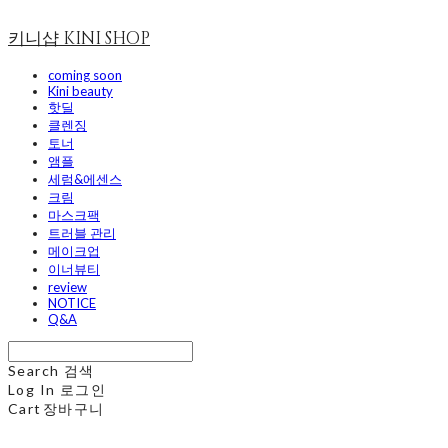
키니샵 KINI SHOP
coming soon
Kini beauty
핫딜
클렌징
토너
앰플
세럼&에센스
크림
마스크팩
트러블 관리
메이크업
이너뷰티
review
NOTICE
Q&A
Search
검색
Log In
로그인
Cart
장바구니